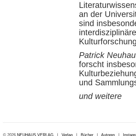
Literaturwissen
an der Univers
sind insbesonde
interdisziplinä
Kulturforschung
Patrick Neuhau
forscht insbes
Kulturbeziehung
und Sammlungs
und weitere
© 2026
NEUHAUS VERLAG
|
Verlag
|
Bücher
|
Autoren
|
Instag